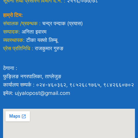
सूचना तथा प्रसारण विभाग द.न. :
२५१६/०७७/७८
हाम्रो टिम:
संचालक /प्रवन्धक :
चन्द्र पन्दाक (प्रयास)
सम्पादक:
अनिता इवारम
व्यवस्थापक:
टीका यक्साे लिम्बू
प्रेस प्रतिनिधि :
राजकुमार गुरुङ
ठेगाना :
फुङ्लिङ नगरपालिका, ताप्लेजुङ
कार्यालय सम्पर्क : ०२४-४६०३६२, ९८५२६८१७६५, ९८४२६६०७०२
इमेल: ujyalopost@gmail.com