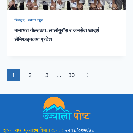
खेलकुद
|
ब्यानर न्युज
मानाभरा गोल्डकपः लालीगुराँस र जनसेवा आदर्श
सेमिफाइनलमा प्रवेश
1
2
3
…
30
सूचना तथा प्रसारण विभाग द.न. :
२५१६/०७७/७८