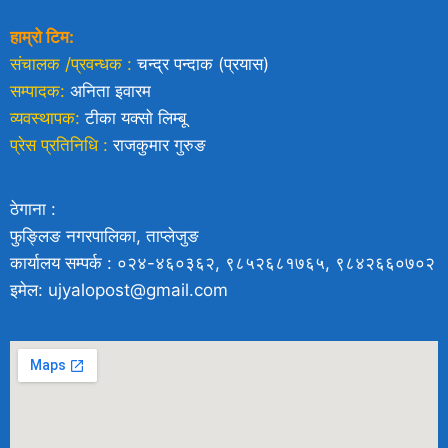
हाम्रो टिम:
संचालक /प्रवन्धक :
चन्द्र पन्दाक (प्रयास)
सम्पादक:
अनिता इवारम
व्यवस्थापक:
टीका यक्साे लिम्बू
प्रेस प्रतिनिधि :
राजकुमार गुरुङ
ठेगाना :
फुङ्लिङ नगरपालिका, ताप्लेजुङ
कार्यालय सम्पर्क : ०२४-४६०३६२, ९८५२६८१७६५, ९८४२६६०७०२
इमेल: ujyalopost@gmail.com