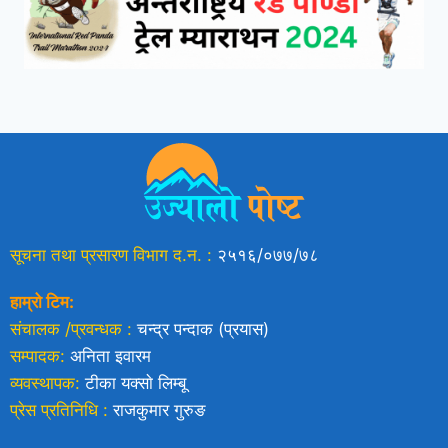
सूचना तथा प्रसारण विभाग द.न. :
२५१६/०७७/७८
हाम्रो टिम:
संचालक /प्रवन्धक :
चन्द्र पन्दाक (प्रयास)
सम्पादक:
अनिता इवारम
व्यवस्थापक:
टीका यक्साे लिम्बू
प्रेस प्रतिनिधि :
राजकुमार गुरुङ