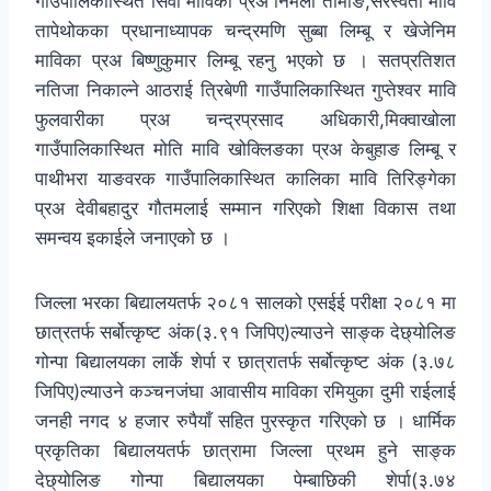
गाउँपालिकास्थित सिँवा माविका प्रअ निर्मला तामाङ,सरस्वती मावि
तापेथोकका प्रधानाध्यापक चन्द्रमणि सुब्बा लिम्बू र खेजेनिम
माविका प्रअ बिष्णुकुमार लिम्बू रहनु भएको छ । सतप्रतिशत
नतिजा निकाल्ने आठराई त्रिबेणी गाउँपालिकास्थित गुप्तेश्वर मावि
फुलवारीका प्रअ चन्द्रप्रसाद अधिकारी,मिक्वाखोला
गाउँपालिकास्थित मोति मावि खोक्लिङका प्रअ केबुहाङ लिम्बू र
पाथीभरा याङवरक गाउँपालिकास्थित कालिका मावि तिरिङ्गेका
प्रअ देवीबहादुर गौतमलाई सम्मान गरिएको शिक्षा विकास तथा
समन्वय इकाईले जनाएको छ ।
जिल्ला भरका बिद्यालयतर्फ २०८१ सालको एसईई परीक्षा २०८१ मा
छात्रतर्फ सर्बोत्कृष्ट अंक(३.९१ जिपिए)ल्याउने साङ्क देछ्योलिङ
गोन्पा बिद्यालयका लार्के शेर्पा र छात्रातर्फ सर्बोत्कृष्ट अंक (३.७८
जिपिए)ल्याउने कञ्चनजंघा आवासीय माविका रमियुका दुमी राईलाई
जनही नगद ४ हजार रुपैयाँ सहित पुरस्कृत गरिएको छ । धार्मिक
प्रकृतिका बिद्यालयतर्फ छात्रामा जिल्ला प्रथम हुने साङ्क
देछ्योलिङ गोन्पा बिद्यालयका पेम्बाछिकी शेर्पा(३.७४