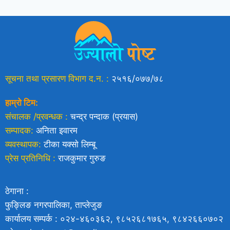
सूचना तथा प्रसारण विभाग द.न. :
२५१६/०७७/७८
हाम्रो टिम:
संचालक /प्रवन्धक :
चन्द्र पन्दाक (प्रयास)
सम्पादक:
अनिता इवारम
व्यवस्थापक:
टीका यक्साे लिम्बू
प्रेस प्रतिनिधि :
राजकुमार गुरुङ
ठेगाना :
फुङ्लिङ नगरपालिका, ताप्लेजुङ
कार्यालय सम्पर्क : ०२४-४६०३६२, ९८५२६८१७६५, ९८४२६६०७०२