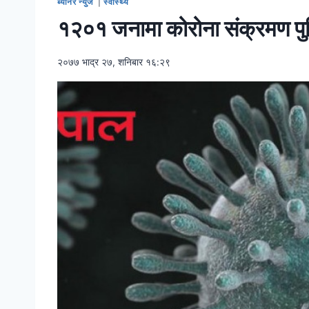
ब्यानर न्युज
|
स्वास्थ्य
१२०१ जनामा कोरोना संक्रमण पुष्
२०७७ भाद्र २७, शनिबार १६:२९