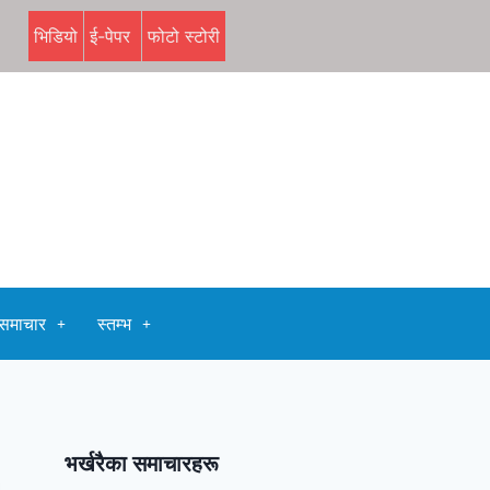
भिडियो
ई-पेपर
फोटो स्टोरी
समाचार
स्तम्भ
भर्खरैका समाचारहरू