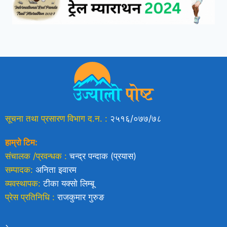
सूचना तथा प्रसारण विभाग द.न. :
२५१६/०७७/७८
हाम्रो टिम:
संचालक /प्रवन्धक :
चन्द्र पन्दाक (प्रयास)
सम्पादक:
अनिता इवारम
व्यवस्थापक:
टीका यक्साे लिम्बू
प्रेस प्रतिनिधि :
राजकुमार गुरुङ