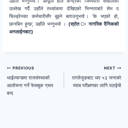
उहाँले भन्नुभयो । आफूले हालै केन्द्रको जिम्मेवारी सम्हालेको
उल्लेख गर्दै उहाँले तथ्यांकमा देखिएको भिन्नताबारे सेभ द
चिल्ड्रेनका कर्मचारीसँग बुझ्ने बताउनुभयो । ‘के भएको हो,
छानबिन हुन्छ’, उहाँले भन्नुभयो ।
(स्रोत ः नागरिक दैनिकको
अनलाईनबाट)
PREVIOUS
NEXT
थाईल्यान्डमा राजसंस्थाको
ताप्लेजुङबाट थप ५३ जनाको
आलोचना गर्ने फेसबुक ग्रूप
स्वाब परीक्षणका लागि पठाईयो
बन्द