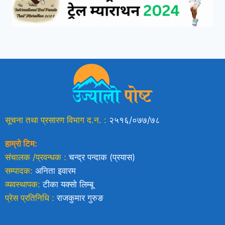
सूचना तथा प्रसारण विभाग द.न. :
२५१६/०७७/७८
हाम्रो टिम:
संचालक /प्रवन्धक :
चन्द्र पन्दाक (प्रयास)
सम्पादक:
अनिता इवारम
व्यवस्थापक:
टीका यक्साे लिम्बू
प्रेस प्रतिनिधि :
राजकुमार गुरुङ