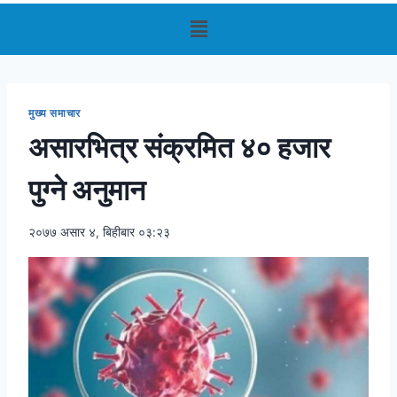
मुख्य समाचार
असारभित्र संक्रमित ४० हजार
पुग्ने अनुमान
२०७७ असार ४, बिहीबार ०३:२३