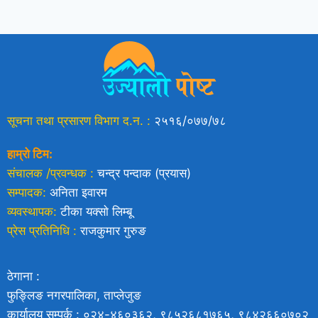
सूचना तथा प्रसारण विभाग द.न. :
२५१६/०७७/७८
हाम्रो टिम:
संचालक /प्रवन्धक :
चन्द्र पन्दाक (प्रयास)
सम्पादक:
अनिता इवारम
व्यवस्थापक:
टीका यक्साे लिम्बू
प्रेस प्रतिनिधि :
राजकुमार गुरुङ
ठेगाना :
फुङ्लिङ नगरपालिका, ताप्लेजुङ
कार्यालय सम्पर्क : ०२४-४६०३६२, ९८५२६८१७६५, ९८४२६६०७०२