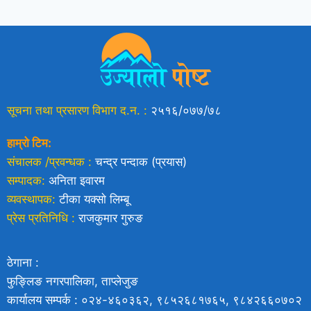
सूचना तथा प्रसारण विभाग द.न. :
२५१६/०७७/७८
हाम्रो टिम:
संचालक /प्रवन्धक :
चन्द्र पन्दाक (प्रयास)
सम्पादक:
अनिता इवारम
व्यवस्थापक:
टीका यक्साे लिम्बू
प्रेस प्रतिनिधि :
राजकुमार गुरुङ
ठेगाना :
फुङ्लिङ नगरपालिका, ताप्लेजुङ
कार्यालय सम्पर्क : ०२४-४६०३६२, ९८५२६८१७६५, ९८४२६६०७०२