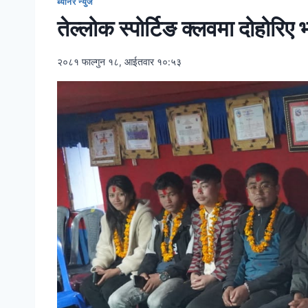
ब्यानर न्युज
तेल्लोक स्पोर्टिङ क्लवमा दोहोरिए
२०८१ फाल्गुन १८, आईतवार १०:५३