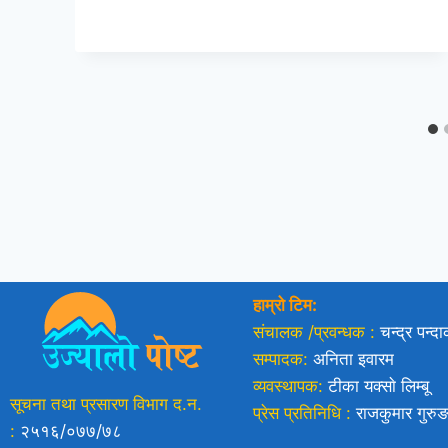
हाम्रो टिम:
संचालक /प्रवन्धक :
चन्द्र पन्द
सम्पादक:
अनिता इवारम
व्यवस्थापक:
टीका यक्साे लिम्बू
सूचना तथा प्रसारण विभाग द.न.
प्रेस प्रतिनिधि :
राजकुमार गुरु
:
२५१६/०७७/७८