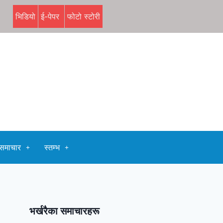
भिडियो
ई-पेपर
फोटो स्टोरी
समाचार
स्तम्भ
भर्खरैका समाचारहरू