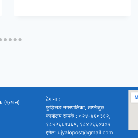
ठेगाना :
ाक (प्रयास)
फुङ्लिङ नगरपालिका, ताप्लेजुङ
कार्यालय सम्पर्क : ०२४-४६०३६२,
९८५२६८१७६५, ९८४२६६०७०२
ङ
इमेल: ujyalopost@gmail.com