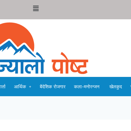
र्ता
आर्थिक
बैदेशिक रोजगार
कला-मनोरन्जन
खेलकुद