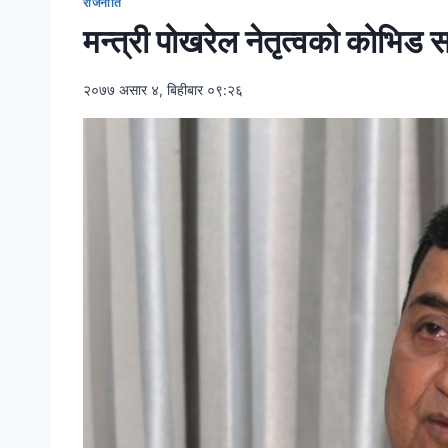
राजनीति
मन्त्री पोखरेल नेतृत्वको कोभिड स
२०७७ असार ४, बिहीबार ०९:२६