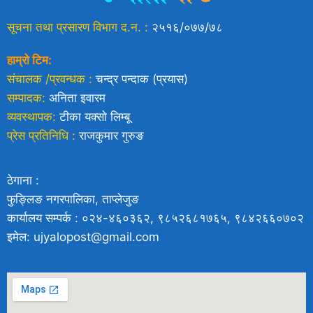
सूचना तथा प्रसारण विभाग द.न. :
२५१६/०७७/७८
हाम्रो टिम:
संचालक /प्रवन्धक :
चन्द्र पन्दाक (प्रयास)
सम्पादक:
अनिता इवारम
व्यवस्थापक:
टीका यक्साे लिम्बू
प्रेस प्रतिनिधि :
राजकुमार गुरुङ
ठेगाना :
फुङ्लिङ नगरपालिका, ताप्लेजुङ
कार्यालय सम्पर्क : ०२४-४६०३६२, ९८५२६८१७६५, ९८४२६६०७०२
इमेल: ujyalopost@gmail.com