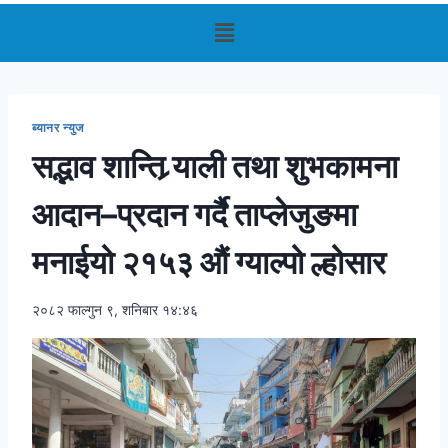
ब्यानर न्युज
सद्भाव शान्ति र्‍याली तथा शुभकामना
आदान–प्रदान गर्दै ताप्लेजुङमा
मनाईयो २१५३ औं ग्याल्पो ल्होसार
२०८२ फाल्गुन ९, शनिबार १४:४६