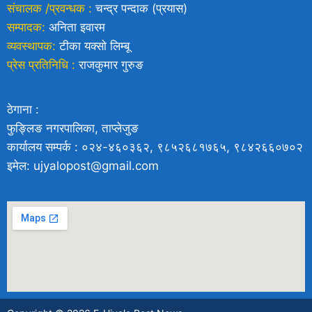
संचालक /प्रवन्धक :
चन्द्र पन्दाक (प्रयास)
सम्पादक:
अनिता इवारम
व्यवस्थापक:
टीका यक्साे लिम्बू
प्रेस प्रतिनिधि :
राजकुमार गुरुङ
ठेगाना :
फुङ्लिङ नगरपालिका, ताप्लेजुङ
कार्यालय सम्पर्क : ०२४-४६०३६२, ९८५२६८१७६५, ९८४२६६०७०२
इमेल: ujyalopost@gmail.com