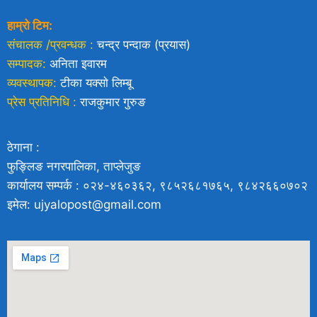
हाम्रो टिम:
संचालक /प्रवन्धक :
चन्द्र पन्दाक (प्रयास)
सम्पादक:
अनिता इवारम
व्यवस्थापक:
टीका यक्साे लिम्बू
प्रेस प्रतिनिधि :
राजकुमार गुरुङ
ठेगाना :
फुङ्लिङ नगरपालिका, ताप्लेजुङ
कार्यालय सम्पर्क : ०२४-४६०३६२, ९८५२६८१७६५, ९८४२६६०७०२
इमेल: ujyalopost@gmail.com