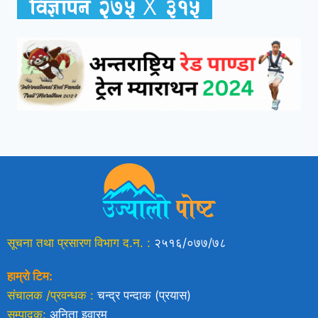
सूचना तथा प्रसारण विभाग द.न. :
२५१६/०७७/७८
हाम्रो टिम:
संचालक /प्रवन्धक :
चन्द्र पन्दाक (प्रयास)
सम्पादक:
अनिता इवारम