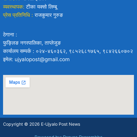
व्यवस्थापक:
टीका यक्साे लिम्बू
प्रेस प्रतिनिधि :
राजकुमार गुरुङ
ठेगाना :
फुङ्लिङ नगरपालिका, ताप्लेजुङ
कार्यालय सम्पर्क : ०२४-४६०३६२, ९८५२६८१७६५, ९८४२६६०७०२
इमेल: ujyalopost@gmail.com
Copyright © 2026 E-Ujyalo Post News