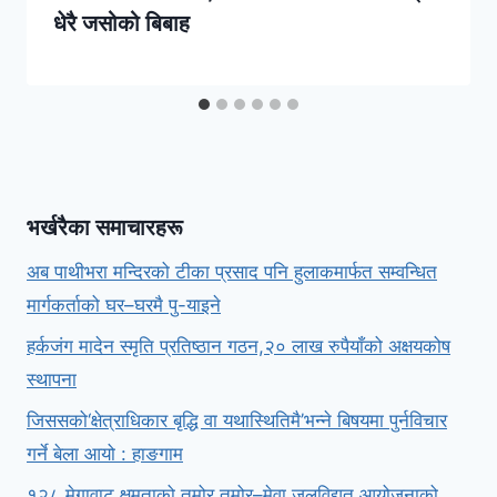
धेरै जसोको बिबाह
भर्खरैका समाचारहरू
अब पाथीभरा मन्दिरको टीका प्रसाद पनि हुलाकमार्फत सम्वन्धित
मार्गकर्ताको घर–घरमै पु-याइने
हर्कजंग मादेन स्मृति प्रतिष्ठान गठन,२० लाख रुपैयाँको अक्षयकोष
स्थापना
जिससको‘क्षेत्राधिकार बृद्धि वा यथास्थितिमै’भन्ने बिषयमा पुर्नविचार
गर्ने बेला आयो : हाङगाम
१२८ मेगावाट क्षमताको तमोर तमोर–मेवा जलविद्युत आयोजनाको