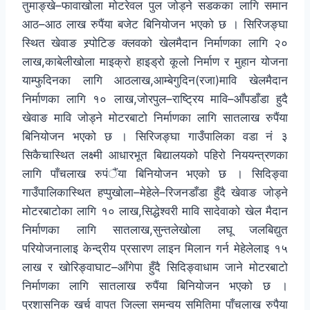
तुमाङ्खे–फावाखोला मोटरेवल पुल जोड्ने सडकका लागि समान
आठ–आठ लाख रुपैंया बजेट बिनियोजन भएको छ । सिरिजङ्घा
स्थित खेवाङ स्र्पोटिङ क्लवको खेलमैदान निर्माणका लागि २०
लाख,काबेलीखोला माइक्रो हाइड्रो कूलो निर्माण र मुहान योजना
याम्फुदिनका लागि आठलाख,आम्बेगुदिन(रजा)मावि खेलमैदान
निर्माणका लागि १० लाख,जोरपुल–राष्ट्रिय मावि–आँपडाँडा हुदै
खेवाङ मावि जोड्ने मोटरबाटो निर्माणका लागि सातलाख रुपैंया
बिनियोजन भएको छ । सिरिजङ्घा गाउँपालिका वडा नं ३
सिकैचास्थित लक्ष्मी आधारभूत बिद्यालयको पहिरो निययन्त्रणका
लागि पाँचलाख रुपंैंया बिनियोजन भएको छ । सिदिङ्वा
गाउँपालिकास्थित हप्पुखोला–मेहेले–रिजनडाँडा हुँदै खेवाङ जोड्ने
मोटरबाटोका लागि १० लाख,सिद्धेश्वरी मावि सादेवाको खेल मैदान
निर्माणका लागि सातलाख,सुन्तलेखोला लघू जलबिद्युत
परियोजनालाइ केन्द्रीय प्रसारण लाइन मिलान गर्न मेहेलेलाइ १५
लाख र खोरिङ्वाघाट–आँगेपा हुँदै सिदिङ्वाधाम जाने मोटरबाटो
निर्माणका लागि सातलाख रुपैंया बिनियोजन भएको छ ।
प्रशासनिक खर्च वापत जिल्ला समन्वय समितिमा पाँचलाख रुपैया