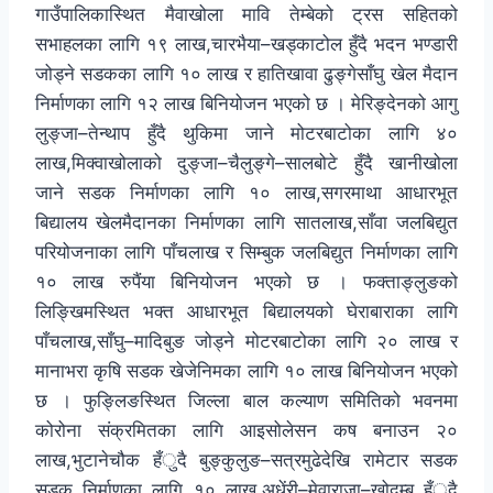
गाउँपालिकास्थित मैवाखोला मावि तेम्बेको ट्रस सहितको
सभाहलका लागि १९ लाख,चारभैया–खड्काटोल हुँदै भदन भण्डारी
जोड्ने सडकका लागि १० लाख र हातिखावा ढुङ्गेसाँघु खेल मैदान
निर्माणका लागि १२ लाख बिनियोजन भएको छ । मेरिङ्देनको आगु
लुङ्जा–तेन्थाप हुँदै थुकिमा जाने मोटरबाटोका लागि ४०
लाख,मिक्वाखोलाको दुङ्जा–चैलुङ्गे–सालबोटे हुँदै खानीखोला
जाने सडक निर्माणका लागि १० लाख,सगरमाथा आधारभूत
बिद्यालय खेलमैदानका निर्माणका लागि सातलाख,साँवा जलबिद्युत
परियोजनाका लागि पाँचलाख र सिम्बुक जलबिद्युत निर्माणका लागि
१० लाख रुपैंया बिनियोजन भएको छ । फक्ताङ्लुङको
लिङ्खिमस्थित भक्त आधारभूत बिद्यालयको घेराबाराका लागि
पाँचलाख,साँघु–मादिबुङ जोड्ने मोटरबाटोका लागि २० लाख र
मानाभरा कृषि सडक खेजेनिमका लागि १० लाख बिनियोजन भएको
छ । फुङ्लिङस्थित जिल्ला बाल कल्याण समितिको भवनमा
कोरोना संक्रमितका लागि आइसोलेसन कष बनाउन २०
लाख,भुटानेचौक हँुदै बुङ्कुलुङ–सत्रमुढेदेखि रामेटार सडक
सडक निर्माणका लागि १० लाख,अधेंरी–मेवाराजा–खोदम्बु हँुदै