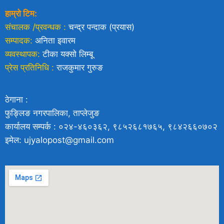
हाम्रो टिम:
संचालक /प्रवन्धक :
चन्द्र पन्दाक (प्रयास)
सम्पादक:
अनिता इवारम
व्यवस्थापक:
टीका यक्साे लिम्बू
प्रेस प्रतिनिधि :
राजकुमार गुरुङ
ठेगाना :
फुङ्लिङ नगरपालिका, ताप्लेजुङ
कार्यालय सम्पर्क : ०२४-४६०३६२, ९८५२६८१७६५, ९८४२६६०७०२
इमेल: ujyalopost@gmail.com