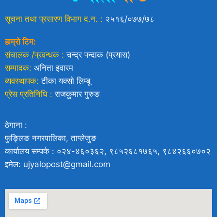
सूचना तथा प्रसारण विभाग द.न. :
२५१६/०७७/७८
हाम्रो टिम:
संचालक /प्रवन्धक :
चन्द्र पन्दाक (प्रयास)
सम्पादक:
अनिता इवारम
व्यवस्थापक:
टीका यक्साे लिम्बू
प्रेस प्रतिनिधि :
राजकुमार गुरुङ
ठेगाना :
फुङ्लिङ नगरपालिका, ताप्लेजुङ
कार्यालय सम्पर्क : ०२४-४६०३६२, ९८५२६८१७६५, ९८४२६६०७०२
इमेल: ujyalopost@gmail.com