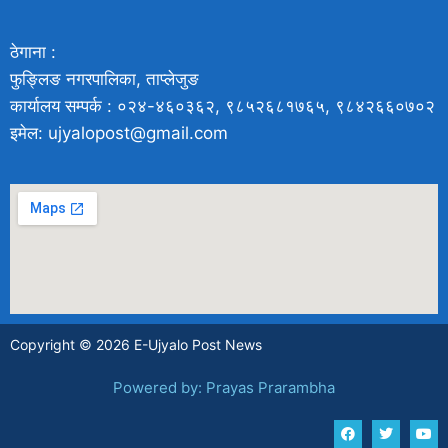
ठेगाना :
फुङ्लिङ नगरपालिका, ताप्लेजुङ
कार्यालय सम्पर्क : ०२४-४६०३६२, ९८५२६८१७६५, ९८४२६६०७०२
इमेल: ujyalopost@gmail.com
Copyright © 2026 E-Ujyalo Post News
Powered by: Prayas Prarambha