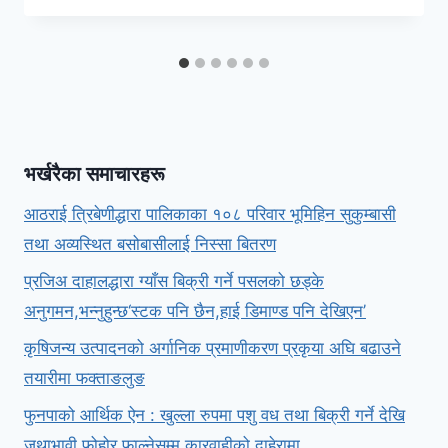
भर्खरैका समाचारहरू
आठराई त्रिबेणीद्धारा पालिकाका १०८ परिवार भूमिहिन सुकुम्बासी
तथा अव्यस्थित बसोबासीलाई निस्सा बितरण
प्रजिअ दाहालद्धारा ग्याँस बिक्री गर्ने पसलको छड्के
अनुगमन,भन्नुहुन्छ‘स्टक पनि छैन,हाई डिमाण्ड पनि देखिएन’
कृषिजन्य उत्पादनको अर्गानिक प्रमाणीकरण प्रकृया अघि बढाउने
तयारीमा फक्ताङलुङ
फुनपाको आर्थिक ऐन : खुल्ला रुपमा पशु वध तथा बिक्री गर्ने देखि
जथाभावी फोहोर फाल्नेसम्म कारवाहीको दाहेरामा