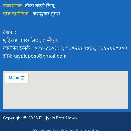
व्यवस्थापक:
टीका यक्साे लिम्बू
प्रेस प्रतिनिधि :
राजकुमार गुरुङ
ठेगाना :
फुङ्लिङ नगरपालिका, ताप्लेजुङ
कार्यालय सम्पर्क : ०२४-४६०३६२, ९८५२६८१७६५, ९८४२६६०७०२
इमेल: ujyalopost@gmail.com
Copyright © 2026 E-Ujyalo Post News
Powered by: Prayas Prarambha