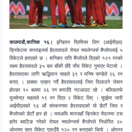
काठमाडौ,कात्तिक १६।
इन्डियन प्रिमियर लिग (आईपीएल)
क्रिकेटमा सनराइजर्स हैदरावादले रोयल च्यालेन्जर्स बैंग्लोरलाई ५
विकेटले हराएको छ । शनिबार राति बैंग्लोरले दिएको १२१ रनको
लक्ष्य हैदरावादले ३५ बल बाँकी छँदै पाँच विकेट गुमाएर भेटायो ।
हैदरावादका लागि ऋद्धिमान साहले ३९ र मनिष पाण्डेले २६ रन
बनाए । छक्का प्रहार गर्दै हैदरावादलाई जित दिलाउने जेसन
होल्डर १० बलमा २६ रन बनाउँदै नटआउट रहे । बलिङतर्फ
युजवेन्द्र चहलले १९ रन दिएर २ विकेट लिए । युएईमा जारी
आईपीएलको १३ औं संस्करणमा हैदरावादको यो छैटौं जित र
बैंग्लोरको छैटौं हार हो । यसअघि शारजहाँ क्रिकेट मैदानमा टस
हारेर ब्याटिङ गरेको रोयल च्यालेन्जर्स बैंग्लोरले निर्धारित २०
ओभरमा सात विकेट गुमाउँदै १२० रन बनाएको थियो । ओपनर