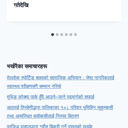
गतेदेखि
भर्खरैका समाचारहरू
तेल्लोक स्पोर्टिङ क्लवको सामाजिक अभियान : जेष्ठ नागरिकलाई
स्वास्थ्य परीक्षणसंगै सम्मान गरियो
मुधिङ कोक्मा पार्क हुँदै आउने–जाने पदमार्गको सफाई
आठराई त्रिबेणीद्धारा पालिकाका १०८ परिवार भूमिहिन सुकुम्बासी
तथा अव्यस्थित बसोबासीलाई निस्सा बितरण
प्रजिअ दाहालद्धारा ग्याँस बिक्री गर्ने पसलको छड्के