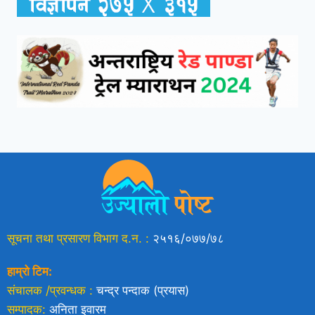
सूचना तथा प्रसारण विभाग द.न. :
२५१६/०७७/७८
हाम्रो टिम:
संचालक /प्रवन्धक :
चन्द्र पन्दाक (प्रयास)
सम्पादक:
अनिता इवारम