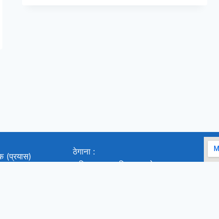
ठेगाना :
ाक (प्रयास)
फुङ्लिङ नगरपालिका, ताप्लेजुङ
कार्यालय सम्पर्क : ०२४-४६०३६२,
९८५२६८१७६५, ९८४२६६०७०२
ङ
इमेल: ujyalopost@gmail.com