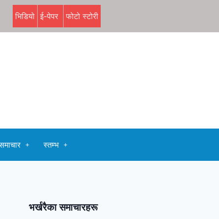
भिडियो
ई-पेपर
फोटो स्टोरी
समाचार
स्तम्भ
भर्खरैका समाचारहरू