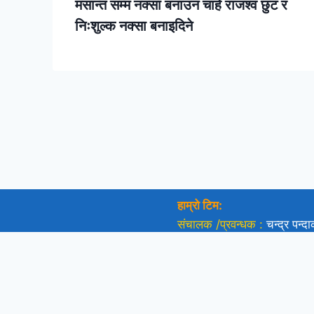
मसान्त सम्म नक्सा बनाउन चाहे राजश्व छुट र
निःशुल्क नक्सा बनाइदिने
हाम्रो टिम:
संचालक /प्रवन्धक :
चन्द्र पन्द
सम्पादक:
अनिता इवारम
व्यवस्थापक:
टीका यक्साे लिम्बू
सूचना तथा प्रसारण विभाग द.न.
प्रेस प्रतिनिधि :
राजकुमार गुरु
:
२५१६/०७७/७८