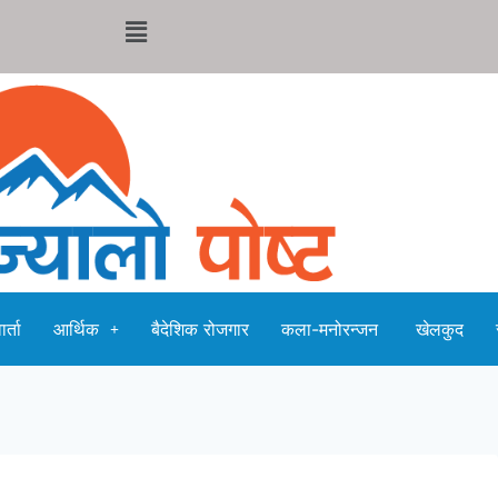
र्ता
आर्थिक
बैदेशिक रोजगार
कला-मनोरन्जन
खेलकुद