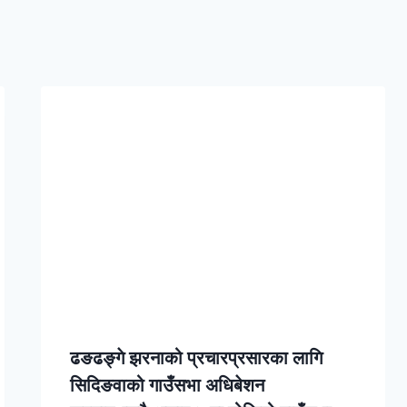
ढङढङ्गे झरनाको प्रचारप्रसारका लागि
सिदिङवाको गाउँसभा अधिबेशन