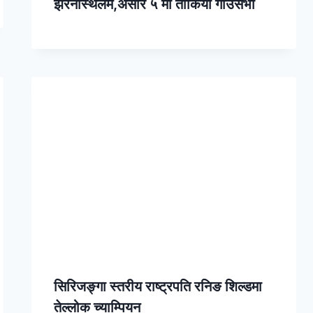
झरनास्थलमै,असार ५ मा तोकियो गाउँसभा
सिरिजङ्गा स्तरीय राष्ट्रपति रनिङ शिल्डमा
तेल्लोक च्याम्पियन