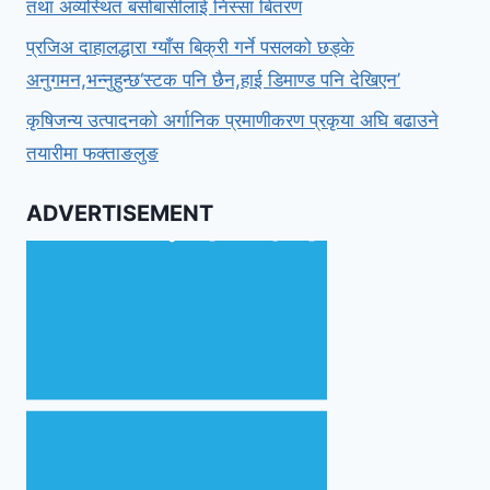
तथा अव्यस्थित बसोबासीलाई निस्सा बितरण
प्रजिअ दाहालद्धारा ग्याँस बिक्री गर्ने पसलको छड्के
अनुगमन,भन्नुहुन्छ‘स्टक पनि छैन,हाई डिमाण्ड पनि देखिएन’
कृषिजन्य उत्पादनको अर्गानिक प्रमाणीकरण प्रकृया अघि बढाउने
तयारीमा फक्ताङलुङ
ADVERTISEMENT