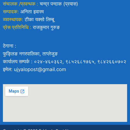
संचालक /प्रवन्धक :
चन्द्र पन्दाक (प्रयास)
सम्पादक:
अनिता इवारम
व्यवस्थापक:
टीका यक्साे लिम्बू
प्रेस प्रतिनिधि :
राजकुमार गुरुङ
ठेगाना :
फुङ्लिङ नगरपालिका, ताप्लेजुङ
कार्यालय सम्पर्क : ०२४-४६०३६२, ९८५२६८१७६५, ९८४२६६०७०२
इमेल: ujyalopost@gmail.com