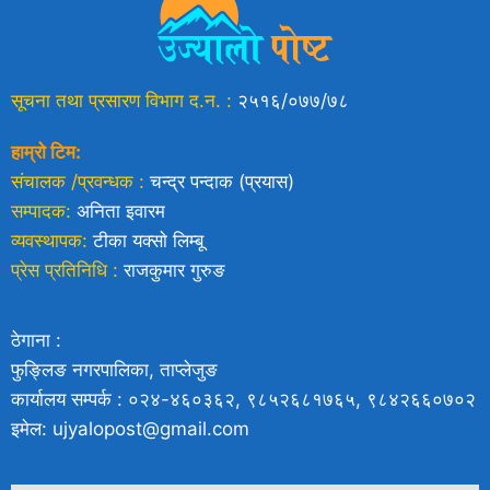
सूचना तथा प्रसारण विभाग द.न. :
२५१६/०७७/७८
हाम्रो टिम:
संचालक /प्रवन्धक :
चन्द्र पन्दाक (प्रयास)
सम्पादक:
अनिता इवारम
व्यवस्थापक:
टीका यक्साे लिम्बू
प्रेस प्रतिनिधि :
राजकुमार गुरुङ
ठेगाना :
फुङ्लिङ नगरपालिका, ताप्लेजुङ
कार्यालय सम्पर्क : ०२४-४६०३६२, ९८५२६८१७६५, ९८४२६६०७०२
इमेल: ujyalopost@gmail.com