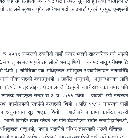
बरु केहीसँग लिइएको बयानबाट घटनास्थल सुन्धारा हुनसक्ने देखिएको छ
एसपी दाहालले सुन्धारा पुगेर अपरेशन गर्दा काठमाडौं प्रहरी प्रमुख एसएसपी
 ।
६ च ५५१९ नम्बरको स्कर्पियो गाडी फरार भएको सार्वजनिक गर्नु भएको
िने धातु बरामद भएको ज्ञवालीको भनाइ थियो । बरामद धातु परीक्षणपछि
एको थियो । समितिका एक अधिकृतले अभियुक्त र सवारीसाधन नसमातिँदै
भाग्ने मौका पाएको बताउनुभयो । उहााँले भन्नुभयो, ‘अनुसन्धानका लागि
दैन ।’त्यति मात्र होइन, घटनालगत्तै दिइएको सवारीसाधनको नम्बर पनि
 उपलब्ध गराइएको नम्बर बा ६ च ५५११ थियो । जबकी, त्यो नम्बरको
वस्था कार्यालयको रेकर्डले देखाएको थियो । पछि ५५१९ नम्बरको गाडी
प अनुसन्धान सुरु भएको थियो । गाडीबारे नाकामा कार्यरत प्रहरी
भाग्ने वित्तिकै खबर गरेको भए पनि चेकपोइन्ट राखेर समातिहालिन्थ्यो,
त अधिकृतले भन्नुभयो, ‘यसमा प्रहरीले गम्भिर लापरबाही भएको देखिन्छ ।’
डीएसपी दाहालले अपरेशन गरेकाले समस्या आइपरेको दाबी गर्नु भएको छ ।