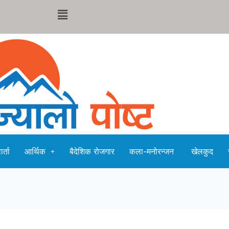
र्ता
आर्थिक
बैदेशिक रोजगार
कला-मनोरन्जन
खेलकुद