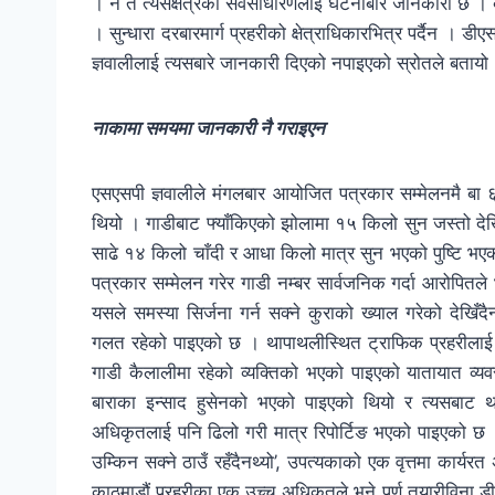
। न त त्यसक्षेत्रका सर्वसाधारणलाई घटनाबारे जानकारी छ । 
। सुन्धारा दरबारमार्ग प्रहरीको क्षेत्राधिकारभित्र पर्दैन । डी
ज्ञवालीलाई त्यसबारे जानकारी दिएको नपाइएको स्रोतले बतायो
नाकामा समयमा जानकारी नै गराइएन
एसएसपी ज्ञवालीले मंगलबार आयोजित पत्रकार सम्मेलनमै बा 
थियो । गाडीबाट फ्याँकिएको झोलामा १५ किलो सुन जस्तो देख
साढे १४ किलो चाँदी र आधा किलो मात्र सुन भएको पुष्टि भ
पत्रकार सम्मेलन गरेर गाडी नम्बर सार्वजनिक गर्दा आरोपितले 
यसले समस्या सिर्जना गर्न सक्ने कुराको ख्याल गरेको देखिँ
गलत रहेको पाइएको छ । थापाथलीस्थित ट्राफिक प्रहरीलाई
गाडी कैलालीमा रहेको व्यक्तिको भएको पाइएको यातायात व्य
बाराका इन्साद हुसेनको भएको पाइएको थियो र त्यसबाट थ
अधिकृतलाई पनि ढिलो गरी मात्र रिपोर्टिङ भएको पाइएको छ । ‘
उम्किन सक्ने ठाउँ रहँदैनथ्यो’, उपत्यकाको एक वृत्तमा कार्यर
काठमाडौं प्रहरीका एक उच्च अधिकृतले भने पूर्ण तयारीविना 