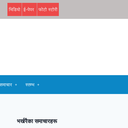
भिडियो
ई-पेपर
फोटो स्टोरी
समाचार
स्तम्भ
भर्खरैका समाचारहरू