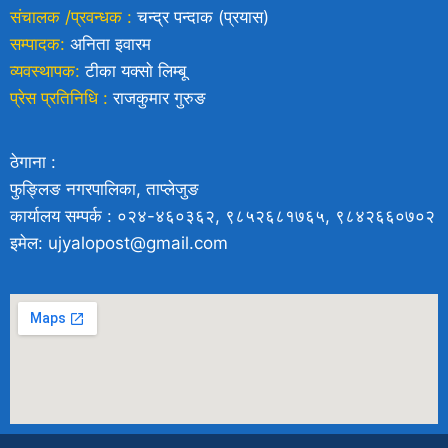
संचालक /प्रवन्धक :
चन्द्र पन्दाक (प्रयास)
सम्पादक:
अनिता इवारम
व्यवस्थापक:
टीका यक्साे लिम्बू
प्रेस प्रतिनिधि :
राजकुमार गुरुङ
ठेगाना :
फुङ्लिङ नगरपालिका, ताप्लेजुङ
कार्यालय सम्पर्क : ०२४-४६०३६२, ९८५२६८१७६५, ९८४२६६०७०२
इमेल: ujyalopost@gmail.com