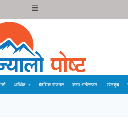
र्ता
आर्थिक
बैदेशिक रोजगार
कला-मनोरन्जन
खेलकुद