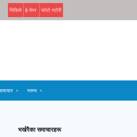
भिडियो
ई-पेपर
फोटो स्टोरी
समाचार
स्तम्भ
भर्खरैका समाचारहरू