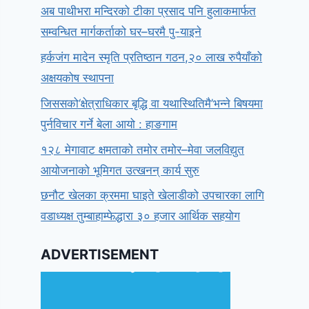
अब पाथीभरा मन्दिरको टीका प्रसाद पनि हुलाकमार्फत
सम्वन्धित मार्गकर्ताको घर–घरमै पु-याइने
हर्कजंग मादेन स्मृति प्रतिष्ठान गठन,२० लाख रुपैयाँको
अक्षयकोष स्थापना
जिससको‘क्षेत्राधिकार बृद्धि वा यथास्थितिमै’भन्ने बिषयमा
पुर्नविचार गर्ने बेला आयो : हाङगाम
१२८ मेगावाट क्षमताको तमोर तमोर–मेवा जलविद्युत
आयोजनाको भूमिगत उत्खनन् कार्य सुरु
छनौट खेलका क्रममा घाइते खेलाडीको उपचारका लागि
वडाध्यक्ष तुम्बाहाम्फेद्धारा ३० हजार आर्थिक सहयोग
ADVERTISEMENT