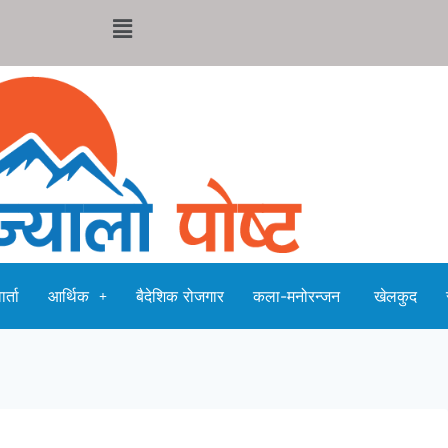
र्ता
आर्थिक
बैदेशिक रोजगार
कला-मनोरन्जन
खेलकुद