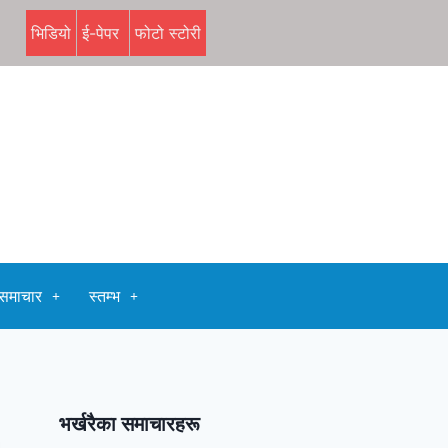
भिडियो
ई-पेपर
फोटो स्टोरी
समाचार
स्तम्भ
भर्खरैका समाचारहरू