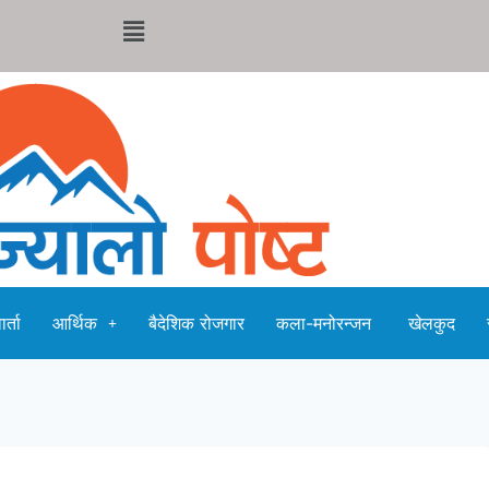
र्ता
आर्थिक
बैदेशिक रोजगार
कला-मनोरन्जन
खेलकुद