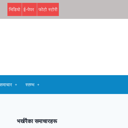
भिडियो
ई-पेपर
फोटो स्टोरी
समाचार
स्तम्भ
भर्खरैका समाचारहरू