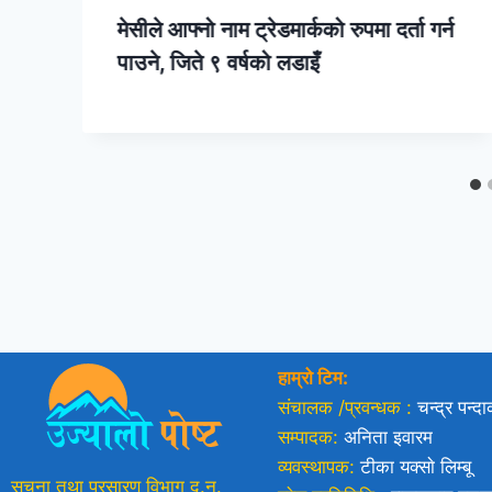
मेसीले आफ्नो नाम ट्रेडमार्कको रुपमा दर्ता गर्न
पाउने, जिते ९ वर्षको लडाइँ
हाम्रो टिम:
संचालक /प्रवन्धक :
चन्द्र पन्द
सम्पादक:
अनिता इवारम
व्यवस्थापक:
टीका यक्साे लिम्बू
सूचना तथा प्रसारण विभाग द.न.