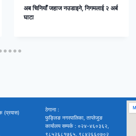
अब चिनियाँ जहाज नउडाइने, निगमलाई २ अर्ब
घाटा
ठेगाना :
ाक (प्रयास)
फुङ्लिङ नगरपालिका, ताप्लेजुङ
कार्यालय सम्पर्क : ०२४-४६०३६२,
९८५२६८१७६५, ९८४२६६०७०२