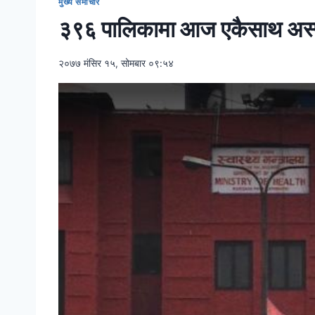
मुख्य समाचार
३९६ पालिकामा आज एकैसाथ अस्पत
२०७७ मंसिर १५, सोमबार ०९:५४