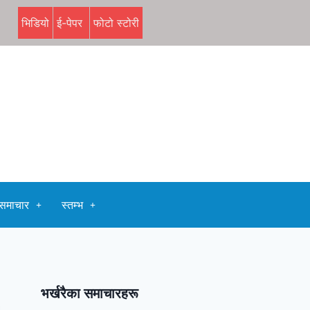
भिडियो
ई-पेपर
फोटो स्टोरी
समाचार
स्तम्भ
भर्खरैका समाचारहरू