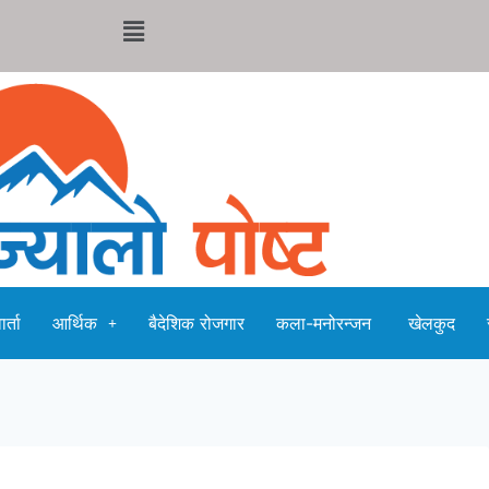
र्ता
आर्थिक
बैदेशिक रोजगार
कला-मनोरन्जन
खेलकुद