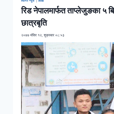
ब्यानर न्युज
|
शिक्षा
रिड नेपालमार्फत ताप्लेजुङका ५ बिद्
छात्रबृति
२०७७ मंसिर १२, शुक्रबार ०८:५३