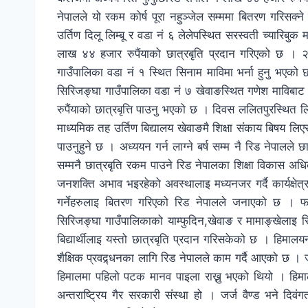
नेपालले यो रकम कोर्ष पूरा नहुञ्जेल सम्ममा बितरण गरिसक्न
उर्तिण दिलू लिम्बू र वडा नं ६ लेलेपस्थित सरस्वती च्यारिब
लाख ४४ हजार रुपैंयाको छात्रबृति प्रदान गरिएको छ । २ ब
गाउँपालिका वडा नं १ स्थित सिनाम माविमा भर्ना हुनु भएको छ
सिरिजङ्घा गाउँपालिका वडा नं ७ खेवाङस्थित गणेश माविबा
रुपैंयाको छात्रबृत्ति पाउनु भएको छ । दिवस ललितपुरस्थित
माध्यमिक तह उर्तिण बिद्यालय खेवाङमै शिक्षा संकाय बिषय लि
पाउनुहुने छ । अध्ययन गर्न लाग्ने बर्ष सम्म नै रिड नेपालले 
सम्मनै छात्रबृति रकम पाउने रिड नेपालका शिक्षा विकास अधिक
जनशक्ति अभाव भइरहेको अवस्थालाइ मध्यनजर गर्दै कार्यक्षेत्र भ
गर्नेहरुलाइ बितरण गरिएको रिड नेपालले जनाएको छ । फक
सिरिजङ्घा गाउँपालिकाको याम्फुदिन,खेवाङ र मामाङ्खेलाइ रि
बिद्यार्थीलाइ यस्तो छात्रबृति प्रदान गरिसकेको छ । हिमालयन
शैक्षिक प्रवद्र्धनका लागि रिड नेपालले काम गर्दै आएको छ । 
हिमालमा पहिलो पटक मानव पाइला राख्नु भएको थियो । हिमालय
अन्तराष्ट्रिय गैर सरकारी संस्था हो । जर्ज वैण्ड भने द