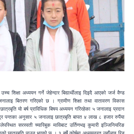
उच्च शिक्षा अध्ययन गर्ने जेहेन्दार बिद्यार्थीलाइ दिइदै आएको जर्ज वैण्ड
 ५ जनालाइ बितरण गरिएको छ । ग्रामीण शिक्षा तथा वातावरण विकास
ो छात्रबृति यो बर्ष प्राविधिक बिषय अध्ययन गरिरहेका ५ जनालाइ प्रदान
्द्र पन्तका अनुसार ५ जनालाइ छात्रबृति बापत ४ लाख ८ हजार रुपैंया
पस्थित सरस्वती च्यारिबुक माविबाट उर्तिणभइ कुमारी इञ्जिनियरिङ
को छात्रबृति पाउनु भएको छ । ३ बर्षे कोर्षमा अध्ययनरत उहाँलाइ रिड