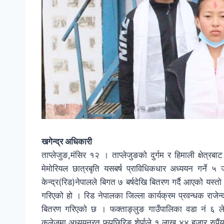
खगेन्द्र अधिकारी
ताप्लेजुङ,मंसिर १२ । ताप्लेजुङको दुर्गम र हिमाली क्षेत्रबाट 
मेमोरियल छात्रबृति यसबर्ष प्राविधिकधार अध्ययन गर्ने
केन्द्र(रिड)नेपालले बिगत ७ बर्षदेखि बितरण गर्दै आएको यस्त
गरिएको हो । रिड नेपालका जिल्ला कार्यक्रम प्रवन्धक राजेन
बितरण गरिएको छ । फक्ताङ्लुङ गाउँपालिका वडा नं ६ लेले
कलेजमा अध्ययनरत फुपुछिरिङ शेर्पाले १ लाख ४४ हजार रुपैंया