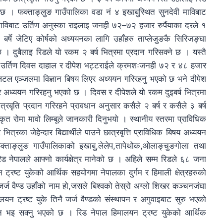
े छ । फक्ताङ्लुङ गाउँपालिका वडा नं ४ इखाबुस्थित सुनदेवी माविबाट
ुक माविबाट उर्तिण अनुस्का राइलाइ जनही ७२–७२ हजार रुपैंयाका दरले १
र्षे जेटिए कोर्षको अध्ययनका लागि उहाँहरु ताप्लेजुङकै सिरिजङ्घा
 । दुबैलाइ रिडले यो रकम २ बर्ष भित्रमा प्रदान गरिसक्ने छ । यस्तै
ट उर्तिण दिवस दाहाल र दीपेश भट्टराईले क्रमशःजनही ७२ र ४८ हजार
 लिटल एञ्जलमा विज्ञान बिषय लिएर अध्ययन गरिरहनु भएको छ भने दीपेश
एर अध्ययन गरिरहनु भएको छ । दिवस र दीपेशले यो रकम दुइबर्ष भित्रमा
छात्रबृति प्रदान गरिरहने प्रावधान अनुसार कसैले २ बर्ष र कसैले ३ बर्ष
ृत रोमा मावो लिम्बूले जानकारी दिनुभयो । स्थानीय स्तरमा प्राविधिक
ित्रका जेहेन्दार बिद्यार्थीले पाउने छात्रबृत्ति प्राविधिक बिषय अध्ययन
्ताङ्लुङ गाउँपालिकाको इखाबु,लेलेप,तापेथोक,ओलाङ्चुङगोला तथा
ड नेपालले आफ्नो कार्यक्षेत्र मानेको छ । अहिले सम्म रिडले ६८ जना
 ट्रष्ट युकेको आर्थिक सहयोगमा नेपालका दुर्गम र हिमाली क्षेत्रहरुको
जर्ज वैण्ड उहाँको नाम हो,जसले बिश्वको तेस्रो अग्लो शिखर कञ्चनजंघा
न ट्रष्ट युके तिनै जर्ज वैण्डको संस्थापन र अगुवाइबाट सुरु भएको
िवंगत भइ सक्नु भएको छ । रिड नेपाल हिमालयन ट्रष्ट युकेको आर्थिक