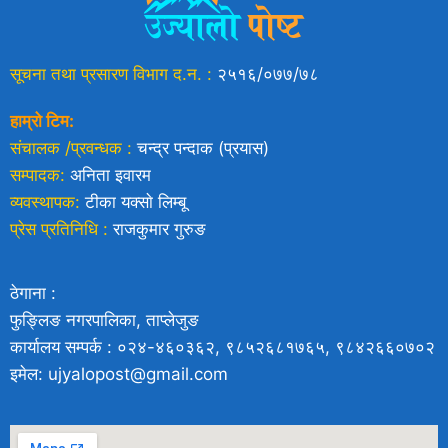
सूचना तथा प्रसारण विभाग द.न. :
२५१६/०७७/७८
हाम्रो टिम:
संचालक /प्रवन्धक :
चन्द्र पन्दाक (प्रयास)
सम्पादक:
अनिता इवारम
व्यवस्थापक:
टीका यक्साे लिम्बू
प्रेस प्रतिनिधि :
राजकुमार गुरुङ
ठेगाना :
फुङ्लिङ नगरपालिका, ताप्लेजुङ
कार्यालय सम्पर्क : ०२४-४६०३६२, ९८५२६८१७६५, ९८४२६६०७०२
इमेल: ujyalopost@gmail.com