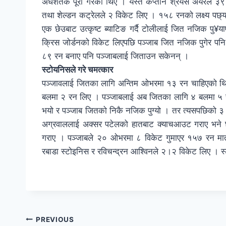
अर्धशतक पूरा गरेका थिए । यस्तै कप्तान श्रेयस अयेरले 
तथा शेल्डन कट्रेलले २ विकेट लिए । १५८ रनको लक्ष्य पछ्य
एक छेउबाट उत्कृष्ट ब्याटिङ गर्दै टोलीलाई जित नजिक पु¥
क्रिस जोर्डनको विकेट लिएपछि पञ्जाब जित नजिक पुगेर पनि
८९ रन बनाए पनि पञ्जाबलाई जिताउन सकेनन् ।
स्टोयनिसले गरे चमत्कार
पञ्जावलाई जितका लागि अन्तिम ओभरमा १३ रन चाहिएको थियो
बलमा २ रन लिए । पञ्जाबलाई अब जितका लागि ४ बलमा ५ र
भयो र पञ्जाब जितको निकै नजिक पुग्‍यो । तर त्यसपछिको ३
अग्रवाललाई अक्सर पटेलको हातबाट क्याचआउट गराए भने छ
गराए । पञ्जाबले २० ओभरमा ८ विकेट गुमाएर १५७ रन मात
रबाडा स्टोइनिस र रविचन्द्रन आश्विनले २।२ विकेट लिए । 
PREVIOUS