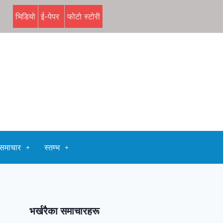
भिडियो
ई-पेपर
फोटो स्टोरी
समाचार
स्तम्भ
भर्खरैका समाचारहरू