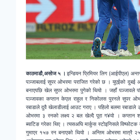
काठमाडौ,असोज ५ ।
इन्डियन प्रिमियर लिग (आईपीएल) अन्तर
पञ्जाबलाई सुपर ओभरमा पराजित गरेको छ । युएईको दुबई अन्त
बनाएपछि खेल सुपर ओभरमा पुगेको थियो । जहाँ पञ्जावले पहि
पञ्जावका कप्तान केएल राहुल र निकोलस पुरनले सुपर ओभ
रबाडाले दुवै खेलाडीलाई आउट गराए । पहिलो बलमा रबाडाले 
ओभरमा ३ रनको लक्ष्य २ बल खेल्दै पूरा ग¥यो । कप्तान 
ब्याटिङ गरेका थिए । त्यसअघि मार्कुस स्टोइनिसले विष्फोट
गुमाएर १५७ रन बनाएको थियो । अन्तिम ओभरमा मात्रै २५