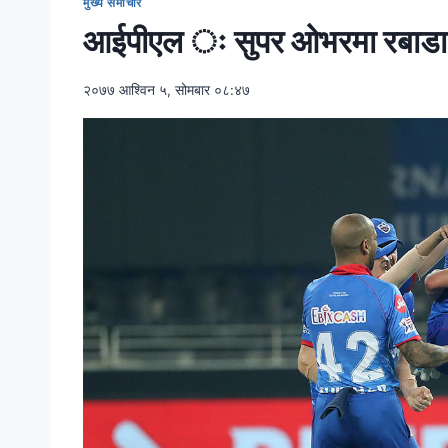
मुख्य समाचार
आईपीएल ः सुपर ओभरमा रबाडा चम
२०७७ आश्विन ५, सोमबार ०८:४७