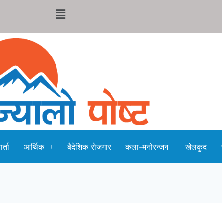
र्ता
आर्थिक
बैदेशिक रोजगार
कला-मनोरन्जन
खेलकुद