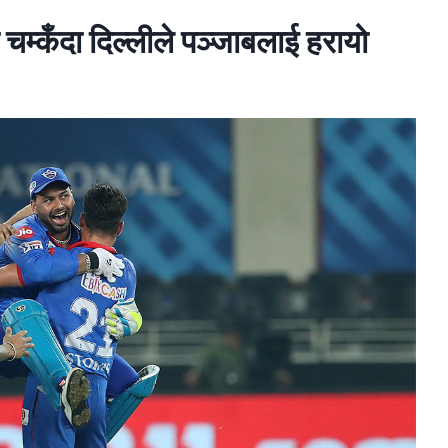
्कँदा दिल्लीले पञ्जाबलाई हरायो