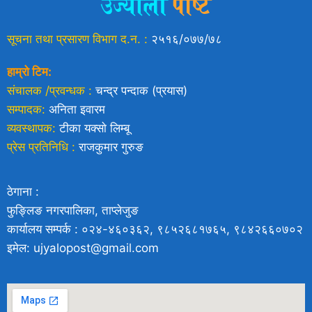
सूचना तथा प्रसारण विभाग द.न. :
२५१६/०७७/७८
हाम्रो टिम:
संचालक /प्रवन्धक :
चन्द्र पन्दाक (प्रयास)
सम्पादक:
अनिता इवारम
व्यवस्थापक:
टीका यक्साे लिम्बू
प्रेस प्रतिनिधि :
राजकुमार गुरुङ
ठेगाना :
फुङ्लिङ नगरपालिका, ताप्लेजुङ
कार्यालय सम्पर्क : ०२४-४६०३६२, ९८५२६८१७६५, ९८४२६६०७०२
इमेल: ujyalopost@gmail.com