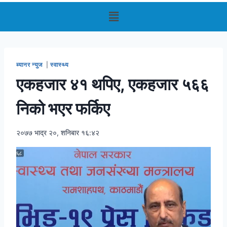
ब्यानर न्युज
|
स्वास्थ्य
एकहजार ४१ थपिए, एकहजार ५६६
निको भएर फर्किए
२०७७ भाद्र २०, शनिबार १६:४२