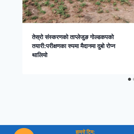
तेस्रो संस्करणको ताप्लेजुङ गोल्डकपको
तयारी:परीक्षणका रुपमा मैदानमा दुबो रोप्न
थालियो
हाम्रो टिम: