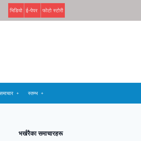
भिडियो
ई-पेपर
फोटो स्टोरी
समाचार
स्तम्भ
भर्खरैका समाचारहरू