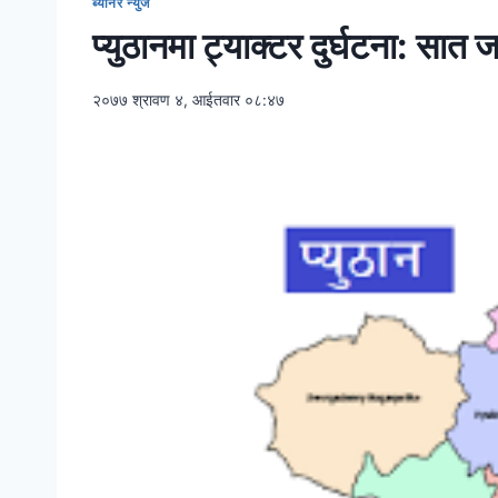
ब्यानर न्युज
प्युठानमा ट्याक्टर दुर्घटना: सात ज
२०७७ श्रावण ४, आईतवार ०८:४७