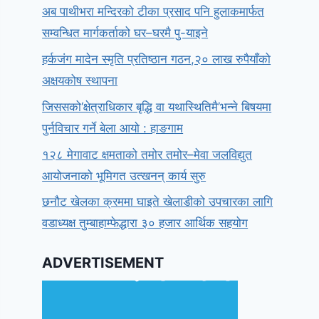
अब पाथीभरा मन्दिरको टीका प्रसाद पनि हुलाकमार्फत
सम्वन्धित मार्गकर्ताको घर–घरमै पु-याइने
हर्कजंग मादेन स्मृति प्रतिष्ठान गठन,२० लाख रुपैयाँको
अक्षयकोष स्थापना
जिससको‘क्षेत्राधिकार बृद्धि वा यथास्थितिमै’भन्ने बिषयमा
पुर्नविचार गर्ने बेला आयो : हाङगाम
१२८ मेगावाट क्षमताको तमोर तमोर–मेवा जलविद्युत
आयोजनाको भूमिगत उत्खनन् कार्य सुरु
छनौट खेलका क्रममा घाइते खेलाडीको उपचारका लागि
वडाध्यक्ष तुम्बाहाम्फेद्धारा ३० हजार आर्थिक सहयोग
ADVERTISEMENT