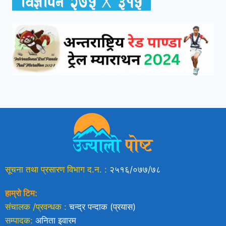
सूचना तथा प्रसारण विभाग द.न. :
२५१६/०७७/७८
हाम्रो टिम:
संचालक /प्रवन्धक :
चन्द्र पन्दाक (प्रयास)
सम्पादक:
अनिता इवारम