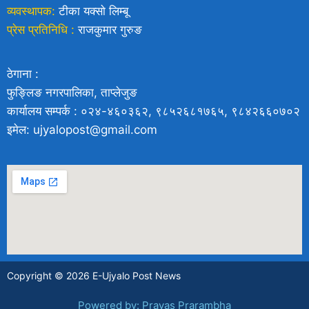
व्यवस्थापक:
टीका यक्साे लिम्बू
प्रेस प्रतिनिधि :
राजकुमार गुरुङ
ठेगाना :
फुङ्लिङ नगरपालिका, ताप्लेजुङ
कार्यालय सम्पर्क : ०२४-४६०३६२, ९८५२६८१७६५, ९८४२६६०७०२
इमेल: ujyalopost@gmail.com
Copyright © 2026 E-Ujyalo Post News
Powered by: Prayas Prarambha