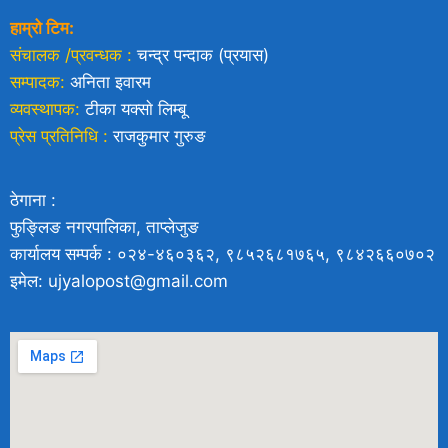
हाम्रो टिम:
संचालक /प्रवन्धक :
चन्द्र पन्दाक (प्रयास)
सम्पादक:
अनिता इवारम
व्यवस्थापक:
टीका यक्साे लिम्बू
प्रेस प्रतिनिधि :
राजकुमार गुरुङ
ठेगाना :
फुङ्लिङ नगरपालिका, ताप्लेजुङ
कार्यालय सम्पर्क : ०२४-४६०३६२, ९८५२६८१७६५, ९८४२६६०७०२
इमेल: ujyalopost@gmail.com