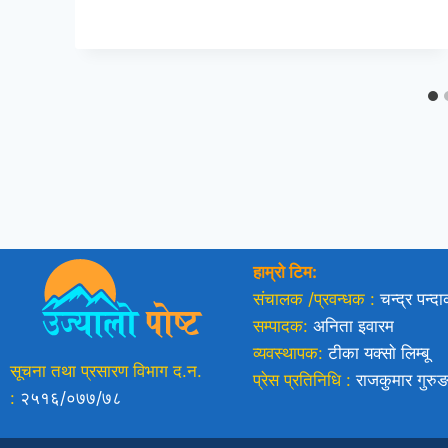
हाम्रो टिम:
संचालक /प्रवन्धक :
चन्द्र पन्द
सम्पादक:
अनिता इवारम
व्यवस्थापक:
टीका यक्साे लिम्बू
सूचना तथा प्रसारण विभाग द.न.
प्रेस प्रतिनिधि :
राजकुमार गुरु
:
२५१६/०७७/७८