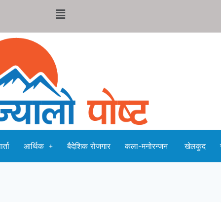
र्ता
आर्थिक
बैदेशिक रोजगार
कला-मनोरन्जन
खेलकुद