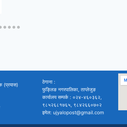
ठेगाना :
ाक (प्रयास)
फुङ्लिङ नगरपालिका, ताप्लेजुङ
कार्यालय सम्पर्क : ०२४-४६०३६२,
९८५२६८१७६५, ९८४२६६०७०२
ङ
इमेल: ujyalopost@gmail.com