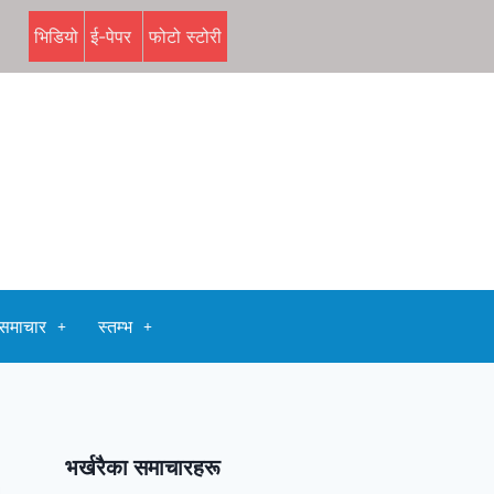
भिडियो
ई-पेपर
फोटो स्टोरी
समाचार
स्तम्भ
भर्खरैका समाचारहरू