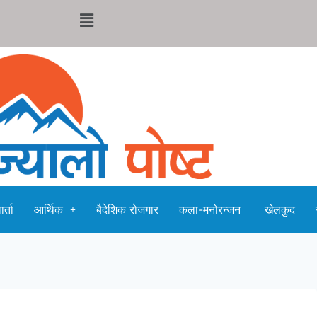
र्ता
आर्थिक
बैदेशिक रोजगार
कला-मनोरन्जन
खेलकुद