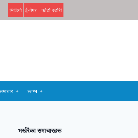
भिडियो
ई-पेपर
फोटो स्टोरी
समाचार
स्तम्भ
भर्खरैका समाचारहरू