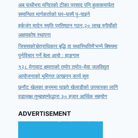
अब पाथीभरा मन्दिरको टीका प्रसाद पनि हुलाकमार्फत
सम्वन्धित मार्गकर्ताको घर–घरमै पु-याइने
हर्कजंग मादेन स्मृति प्रतिष्ठान गठन,२० लाख रुपैयाँको
अक्षयकोष स्थापना
जिससको‘क्षेत्राधिकार बृद्धि वा यथास्थितिमै’भन्ने बिषयमा
पुर्नविचार गर्ने बेला आयो : हाङगाम
१२८ मेगावाट क्षमताको तमोर तमोर–मेवा जलविद्युत
आयोजनाको भूमिगत उत्खनन् कार्य सुरु
छनौट खेलका क्रममा घाइते खेलाडीको उपचारका लागि
वडाध्यक्ष तुम्बाहाम्फेद्धारा ३० हजार आर्थिक सहयोग
ADVERTISEMENT