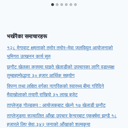
भर्खरैका समाचारहरू
१२८ मेगावाट क्षमताको तमोर तमोर–मेवा जलविद्युत आयोजनाको
भूमिगत उत्खनन् कार्य सुरु
छनौट खेलका क्रममा घाइते खेलाडीको उपचारका लागि वडाध्यक्ष
तुम्बाहाम्फेद्धारा ३० हजार आर्थिक सहयोग
विपन्न तथा लक्षित वर्गका नागरिकको स्वास्थ्य बीमा गरिदिने
मैवाखोलाको तयारी,राखियो ३५ लाख बजेट
ताप्लेजुङ गोल्डकप : आयोजकबाट खेल्ने १७ खेलाडी छनौट
ताप्लेजुङमा सञ्चालित आँखा उपचार केन्द्रबाट एकबर्षमा झण्डै १८
हजारले लिए सेवा,३४२ जनाको आँखाको शल्यकृया