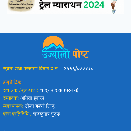
सूचना तथा प्रसारण विभाग द.न. :
२५१६/०७७/७८
हाम्रो टिम:
संचालक /प्रवन्धक :
चन्द्र पन्दाक (प्रयास)
सम्पादक:
अनिता इवारम
व्यवस्थापक:
टीका यक्साे लिम्बू
प्रेस प्रतिनिधि :
राजकुमार गुरुङ