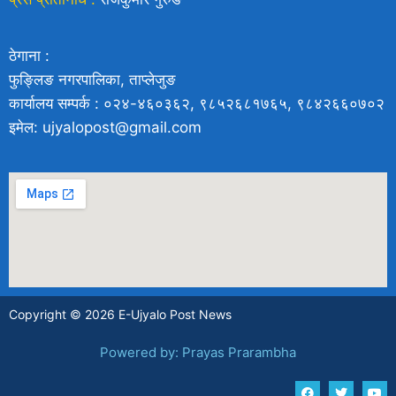
ठेगाना :
फुङ्लिङ नगरपालिका, ताप्लेजुङ
कार्यालय सम्पर्क : ०२४-४६०३६२, ९८५२६८१७६५, ९८४२६६०७०२
इमेल: ujyalopost@gmail.com
Copyright © 2026 E-Ujyalo Post News
Powered by: Prayas Prarambha