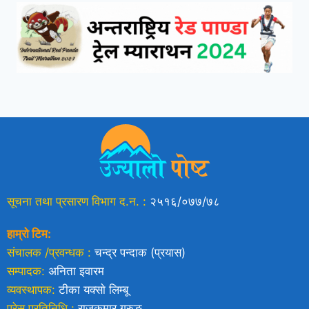
सूचना तथा प्रसारण विभाग द.न. :
२५१६/०७७/७८
हाम्रो टिम:
संचालक /प्रवन्धक :
चन्द्र पन्दाक (प्रयास)
सम्पादक:
अनिता इवारम
व्यवस्थापक:
टीका यक्साे लिम्बू
प्रेस प्रतिनिधि :
राजकुमार गुरुङ