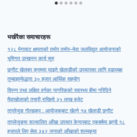
भर्खरैका समाचारहरू
१२८ मेगावाट क्षमताको तमोर तमोर–मेवा जलविद्युत आयोजनाको
भूमिगत उत्खनन् कार्य सुरु
छनौट खेलका क्रममा घाइते खेलाडीको उपचारका लागि वडाध्यक्ष
तुम्बाहाम्फेद्धारा ३० हजार आर्थिक सहयोग
विपन्न तथा लक्षित वर्गका नागरिकको स्वास्थ्य बीमा गरिदिने
मैवाखोलाको तयारी,राखियो ३५ लाख बजेट
ताप्लेजुङ गोल्डकप : आयोजकबाट खेल्ने १७ खेलाडी छनौट
ताप्लेजुङमा सञ्चालित आँखा उपचार केन्द्रबाट एकबर्षमा झण्डै १८
हजारले लिए सेवा,३४२ जनाको आँखाको शल्यकृया