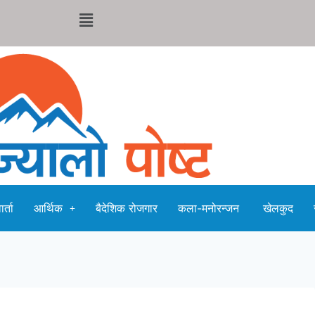
र्ता
आर्थिक
बैदेशिक रोजगार
कला-मनोरन्जन
खेलकुद