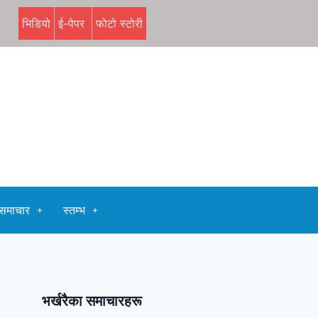
भिडियो
ई-पेपर
फोटो स्टोरी
समाचार
स्तम्भ
भर्खरैका समाचारहरू