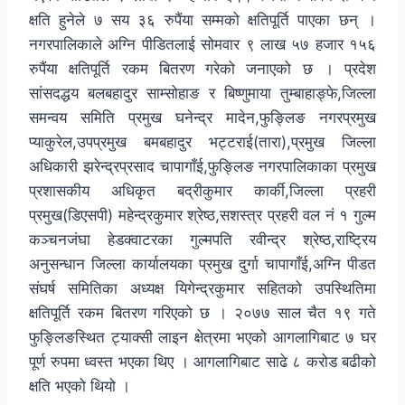
क्षति हुनेले ७ सय ३६ रुपैंया सम्मको क्षतिपूर्ति पाएका छन् ।
नगरपालिकाले अग्नि पीडितलाई सोमवार ९ लाख ५७ हजार १५६
रुपैंया क्षतिपूर्ति रकम बितरण गरेको जनाएको छ । प्रदेश
सांसदद्धय बलबहादुर साम्सोहाङ र बिष्णुमाया तुम्बाहाङ्फे,जिल्ला
समन्वय समिति प्रमुख घनेन्द्र मादेन,फुङ्लिङ नगरप्रमुख
प्याकुरेल,उपप्रमुख बमबहादुर भट्टराई(तारा),प्रमुख जिल्ला
अधिकारी झरेन्द्रप्रसाद चापागाँई,फुङ्लिङ नगरपालिकाका प्रमुख
प्रशासकीय अधिकृत बद्रीकुमार कार्की,जिल्ला प्रहरी
प्रमुख(डिएसपी) महेन्द्रकुमार श्रेष्ठ,सशस्त्र प्रहरी वल नं १ गुल्म
कञ्चनजंघा हेडक्वाटरका गुल्मपति रवीन्द्र श्रेष्ठ,राष्ट्रिय
अनुसन्धान जिल्ला कार्यालयका प्रमुख दुर्गा चापागाँई,अग्नि पीडत
संघर्ष समितिका अध्यक्ष यिगेन्द्रकुमार सहितको उपस्थितिमा
क्षतिपूर्ति रकम बितरण गरिएको छ । २०७७ साल चैत १९ गते
फुङ्लिङस्थित ट्याक्सी लाइन क्षेत्रमा भएको आगलागिबाट ७ घर
पूर्ण रुपमा ध्वस्त भएका थिए । आगलागिबाट साढे ८ करोड बढीको
क्षति भएको थियो ।