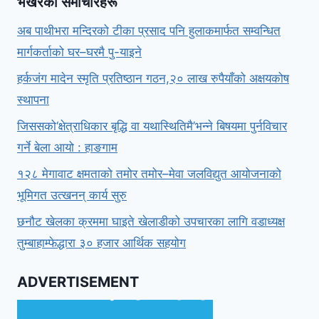
भर्खरैका समाचारहरू
अब पाथीभरा मन्दिरको टीका प्रसाद पनि हुलाकमार्फत सम्वन्धित
मार्गकर्ताको घर–घरमै पु-याइने
हर्कजंग मादेन स्मृति प्रतिष्ठान गठन,२० लाख रुपैयाँको अक्षयकोष
स्थापना
जिससको‘क्षेत्राधिकार बृद्धि वा यथास्थितिमै’भन्ने बिषयमा पुर्नविचार
गर्ने बेला आयो : हाङगाम
१२८ मेगावाट क्षमताको तमोर तमोर–मेवा जलविद्युत आयोजनाको
भूमिगत उत्खनन् कार्य सुरु
छनौट खेलका क्रममा घाइते खेलाडीको उपचारका लागि वडाध्यक्ष
तुम्बाहाम्फेद्धारा ३० हजार आर्थिक सहयोग
ADVERTISEMENT