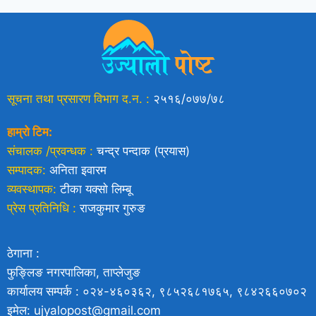
सूचना तथा प्रसारण विभाग द.न. :
२५१६/०७७/७८
हाम्रो टिम:
संचालक /प्रवन्धक :
चन्द्र पन्दाक (प्रयास)
सम्पादक:
अनिता इवारम
व्यवस्थापक:
टीका यक्साे लिम्बू
प्रेस प्रतिनिधि :
राजकुमार गुरुङ
ठेगाना :
फुङ्लिङ नगरपालिका, ताप्लेजुङ
कार्यालय सम्पर्क : ०२४-४६०३६२, ९८५२६८१७६५, ९८४२६६०७०२
इमेल: ujyalopost@gmail.com