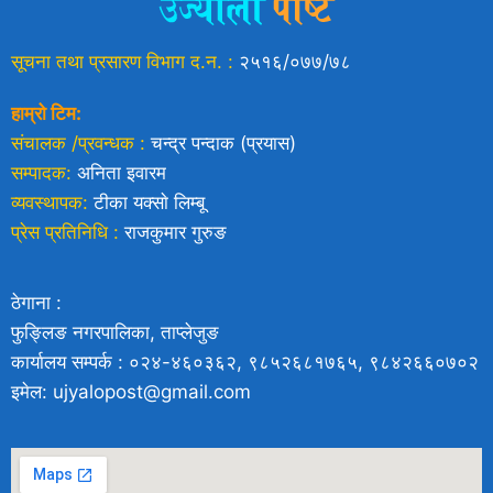
सूचना तथा प्रसारण विभाग द.न. :
२५१६/०७७/७८
हाम्रो टिम:
संचालक /प्रवन्धक :
चन्द्र पन्दाक (प्रयास)
सम्पादक:
अनिता इवारम
व्यवस्थापक:
टीका यक्साे लिम्बू
प्रेस प्रतिनिधि :
राजकुमार गुरुङ
ठेगाना :
फुङ्लिङ नगरपालिका, ताप्लेजुङ
कार्यालय सम्पर्क : ०२४-४६०३६२, ९८५२६८१७६५, ९८४२६६०७०२
इमेल: ujyalopost@gmail.com