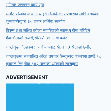
भूमिगत उत्खनन् कार्य सुरु
छनौट खेलका क्रममा घाइते खेलाडीको उपचारका लागि वडाध्यक्ष
तुम्बाहाम्फेद्धारा ३० हजार आर्थिक सहयोग
विपन्न तथा लक्षित वर्गका नागरिकको स्वास्थ्य बीमा गरिदिने
मैवाखोलाको तयारी,राखियो ३५ लाख बजेट
ताप्लेजुङ गोल्डकप : आयोजकबाट खेल्ने १७ खेलाडी छनौट
ताप्लेजुङमा सञ्चालित आँखा उपचार केन्द्रबाट एकबर्षमा झण्डै १८
हजारले लिए सेवा,३४२ जनाको आँखाको शल्यकृया
ADVERTISEMENT