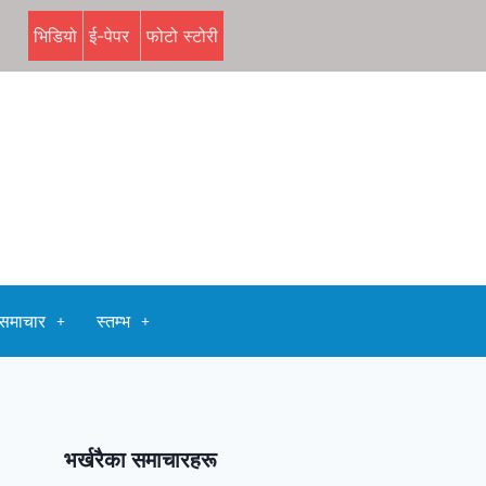
भिडियो
ई-पेपर
फोटो स्टोरी
समाचार
स्तम्भ
भर्खरैका समाचारहरू