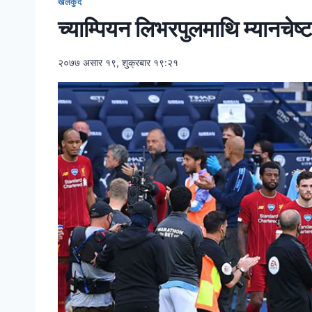
खेलकुद
च्याम्पियन लिभरपुलमाथि म्यानचे
२०७७ असार १९, शुक्रबार १९:२१