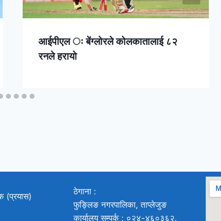
आईपीएल ः बेंग्लोरले कोलकातालाई ८२
रनले हरायो
ठेगाना :
ाक (प्रयास)
फुङ्लिङ नगरपालिका, ताप्लेजुङ
कार्यालय सम्पर्क : ०२४-४६०३६२,