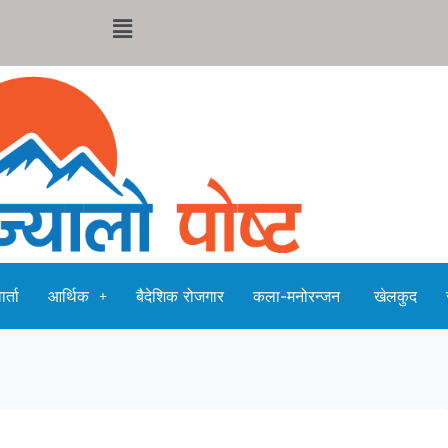
र्ता
आर्थिक
बैदेशिक रोजगार
कला-मनोरन्जन
खेलकुद