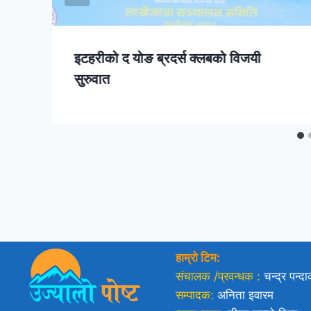
इटहरीको द योङ ब्रदर्स क्लबको विजयी
सुरुवात
हाम्रो टिम:
संचालक /प्रवन्धक :
चन्द्र पन्द
सम्पादक:
अनिता इवारम