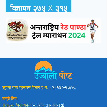
सूचना तथा प्रसारण विभाग द.न. :
२५१६/०७७/७८
हाम्रो टिम:
संचालक /प्रवन्धक :
चन्द्र पन्दाक (प्रयास)