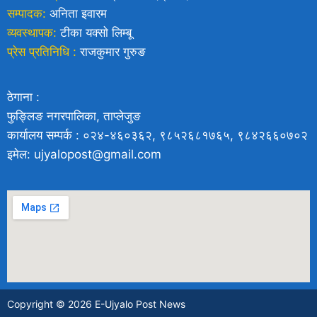
सम्पादक:
अनिता इवारम
व्यवस्थापक:
टीका यक्साे लिम्बू
प्रेस प्रतिनिधि :
राजकुमार गुरुङ
ठेगाना :
फुङ्लिङ नगरपालिका, ताप्लेजुङ
कार्यालय सम्पर्क : ०२४-४६०३६२, ९८५२६८१७६५, ९८४२६६०७०२
इमेल: ujyalopost@gmail.com
Copyright © 2026 E-Ujyalo Post News