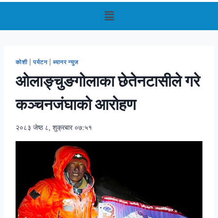
कोशी
|
पर्यटन
|
ब्यानर न्युज
ओलाङ्चुङगोलाका छेतेनटासीले गरे
कञ्चनजंघाको आरोहण
२०८३ जेष्ठ ८, शुक्रबार ०७:५१