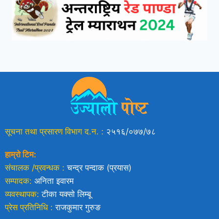
सूचना तथा प्रसारण विभाग द.न. :
२५१६/०७७/७८
हाम्रो टिम:
संचालक /प्रवन्धक :
चन्द्र पन्दाक (प्रयास)
सम्पादक:
अनिता इवारम
व्यवस्थापक:
टीका यक्साे लिम्बू
प्रेस प्रतिनिधि :
राजकुमार गुरुङ