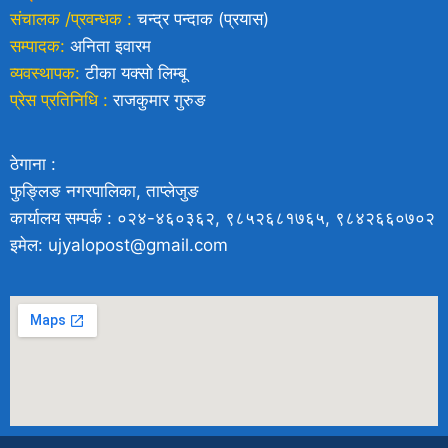
संचालक /प्रवन्धक :
चन्द्र पन्दाक (प्रयास)
सम्पादक:
अनिता इवारम
व्यवस्थापक:
टीका यक्साे लिम्बू
प्रेस प्रतिनिधि :
राजकुमार गुरुङ
ठेगाना :
फुङ्लिङ नगरपालिका, ताप्लेजुङ
कार्यालय सम्पर्क : ०२४-४६०३६२, ९८५२६८१७६५, ९८४२६६०७०२
इमेल: ujyalopost@gmail.com