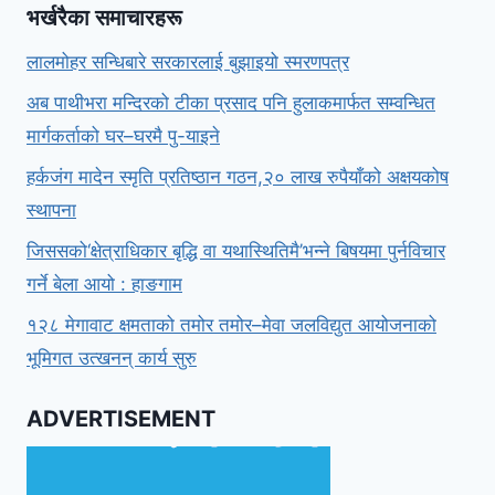
भर्खरैका समाचारहरू
लालमोहर सन्धिबारे सरकारलाई बुझाइयो स्मरणपत्र
अब पाथीभरा मन्दिरको टीका प्रसाद पनि हुलाकमार्फत सम्वन्धित
मार्गकर्ताको घर–घरमै पु-याइने
हर्कजंग मादेन स्मृति प्रतिष्ठान गठन,२० लाख रुपैयाँको अक्षयकोष
स्थापना
जिससको‘क्षेत्राधिकार बृद्धि वा यथास्थितिमै’भन्ने बिषयमा पुर्नविचार
गर्ने बेला आयो : हाङगाम
१२८ मेगावाट क्षमताको तमोर तमोर–मेवा जलविद्युत आयोजनाको
भूमिगत उत्खनन् कार्य सुरु
ADVERTISEMENT