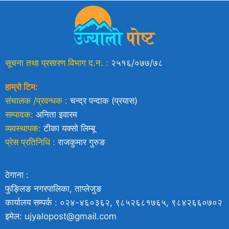
सूचना तथा प्रसारण विभाग द.न. :
२५१६/०७७/७८
हाम्रो टिम:
संचालक /प्रवन्धक :
चन्द्र पन्दाक (प्रयास)
सम्पादक:
अनिता इवारम
व्यवस्थापक:
टीका यक्साे लिम्बू
प्रेस प्रतिनिधि :
राजकुमार गुरुङ
ठेगाना :
फुङ्लिङ नगरपालिका, ताप्लेजुङ
कार्यालय सम्पर्क : ०२४-४६०३६२, ९८५२६८१७६५, ९८४२६६०७०२
इमेल: ujyalopost@gmail.com