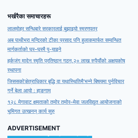
भर्खरैका समाचारहरू
लालमोहर सन्धिबारे सरकारलाई बुझाइयो स्मरणपत्र
अब पाथीभरा मन्दिरको टीका प्रसाद पनि हुलाकमार्फत सम्वन्धित
मार्गकर्ताको घर–घरमै पु-याइने
हर्कजंग मादेन स्मृति प्रतिष्ठान गठन,२० लाख रुपैयाँको अक्षयकोष
स्थापना
जिससको‘क्षेत्राधिकार बृद्धि वा यथास्थितिमै’भन्ने बिषयमा पुर्नविचार
गर्ने बेला आयो : हाङगाम
१२८ मेगावाट क्षमताको तमोर तमोर–मेवा जलविद्युत आयोजनाको
भूमिगत उत्खनन् कार्य सुरु
ADVERTISEMENT