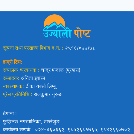
सूचना तथा प्रसारण विभाग द.न. :
२५१६/०७७/७८
हाम्रो टिम:
संचालक /प्रवन्धक :
चन्द्र पन्दाक (प्रयास)
सम्पादक:
अनिता इवारम
व्यवस्थापक:
टीका यक्साे लिम्बू
प्रेस प्रतिनिधि :
राजकुमार गुरुङ
ठेगाना :
फुङ्लिङ नगरपालिका, ताप्लेजुङ
कार्यालय सम्पर्क : ०२४-४६०३६२, ९८५२६८१७६५, ९८४२६६०७०२