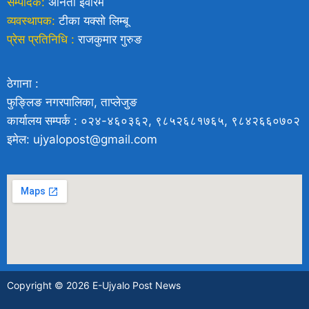
सम्पादक:
अनिता इवारम
व्यवस्थापक:
टीका यक्साे लिम्बू
प्रेस प्रतिनिधि :
राजकुमार गुरुङ
ठेगाना :
फुङ्लिङ नगरपालिका, ताप्लेजुङ
कार्यालय सम्पर्क : ०२४-४६०३६२, ९८५२६८१७६५, ९८४२६६०७०२
इमेल: ujyalopost@gmail.com
Copyright © 2026 E-Ujyalo Post News