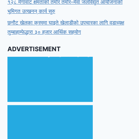
१२८ मेगावाट क्षमताको तमोर तमोर–मेवा जलविद्युत आयोजनाको
भूमिगत उत्खनन् कार्य सुरु
छनौट खेलका क्रममा घाइते खेलाडीको उपचारका लागि वडाध्यक्ष
तुम्बाहाम्फेद्धारा ३० हजार आर्थिक सहयोग
ADVERTISEMENT