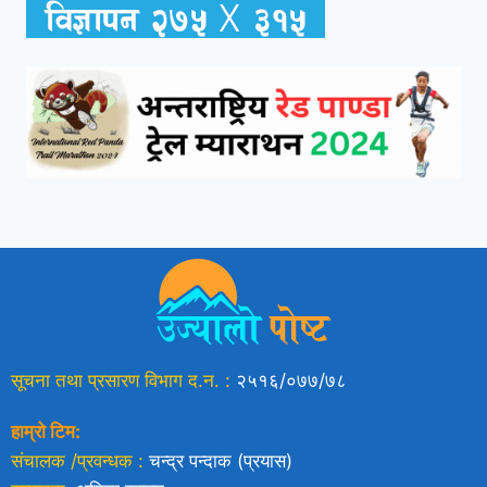
सूचना तथा प्रसारण विभाग द.न. :
२५१६/०७७/७८
हाम्रो टिम:
संचालक /प्रवन्धक :
चन्द्र पन्दाक (प्रयास)