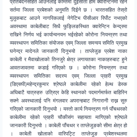
प्रतिबेदनसहित आउनेलाई कम्तिमा दुईसाता होम क्वारेन्टिनमा रहने
सर्तमा जिल्ला प्रबेशको अनुमति दिईने छ । भारतसहित तेस्रो
मुलुकबाट आउने नागरिकलाई नेगेटिभ पीसीआर रिर्पोट नभएको
अवस्थामा काबेलीबाट सिधै फुङ्लिङस्थित क्वारेन्टिन केन्द्रमा
राखिने निर्णय भई कार्यान्वनयन भईरहेको कोरोना नियन्त्रण तथा
व्यवस्थापन समितिका संयोजक एवम् जिल्ला समन्वय समिति प्रमुख
घनेन्द्र मादेनले जानकारी दिनुभयो । ताप्लेजुङ प्रबेश नाका
काबेली र मैवाखोलाको तिनजुरे क्षेत्र लगायतका नाकाहरुबाट हुने
आवतजावतमा कडाई गरिएको छ । कोरोना नियन्त्रण तथा
व्यवस्थापन समितिका सदस्य एवम् जिल्ला प्रहरी प्रमुख
(डिएसपी)महेन्द्रकुमार श्रेष्ठले काबेलीमा रहेको हेल्थ डेस्क
अघिबाटै यात्रुहरु उत्रिएर केहि स्थानको पदमार्गमार्फत बाहिरिन
सक्ने अवस्थालाई पनि मंगलवार अपरान्हबाट निगारानी राख्न सुरु
गरिएको जानकारी दिनुभयो । यस्तो कार्य नियन्त्रण गर्न पाँचथरको
काबेलीमा रहेको प्रहरी चौकीसंग सहायता मागिएको श्रेष्ठले
जानकारी दिनुभयो । काबेली पाँचथर र ताप्लेजुङको सीमा क्षेत्र हो
। काबेली खोलाको वारिपट्टि ताप्लेजुङ प्रबेशस्थलमा