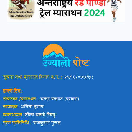
सूचना तथा प्रसारण विभाग द.न. :
२५१६/०७७/७८
हाम्रो टिम:
संचालक /प्रवन्धक :
चन्द्र पन्दाक (प्रयास)
सम्पादक:
अनिता इवारम
व्यवस्थापक:
टीका यक्साे लिम्बू
प्रेस प्रतिनिधि :
राजकुमार गुरुङ