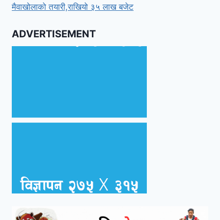
मैवाखोलाको तयारी,राखियो ३५ लाख बजेट
ADVERTISEMENT